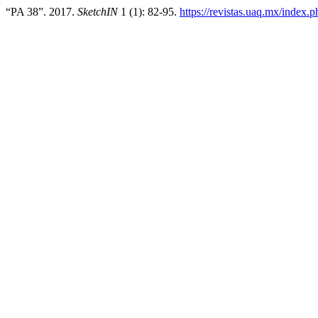
“PA 38”. 2017.
SketchIN
1 (1): 82-95.
https://revistas.uaq.mx/index.p