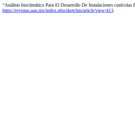
“Análisis bioclimático Para El Desarrollo De Instalaciones cuníco
https://revistas.uaq.mx/index.php/sketchin/article/view/413
.