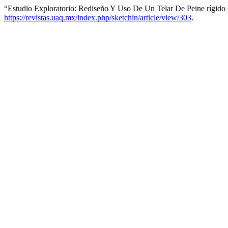
“Estudio Exploratorio: Rediseño Y Uso De Un Telar De Peine rígido
https://revistas.uaq.mx/index.php/sketchin/article/view/303
.