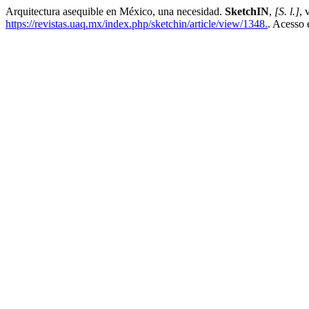
Arquitectura asequible en México, una necesidad.
SketchIN
,
[S. l.]
, 
https://revistas.uaq.mx/index.php/sketchin/article/view/1348.
. Acesso 