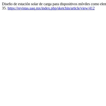
Diseño de estación solar de carga para dispositivos móviles como elem
35.
https://revistas.uaq.mx/index.php/sketchin/article/view/412