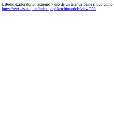
Estudio exploratorio: rediseño y uso de un telar de peine rígido como 
https://revistas.uaq.mx/index.php/sketchin/article/view/303