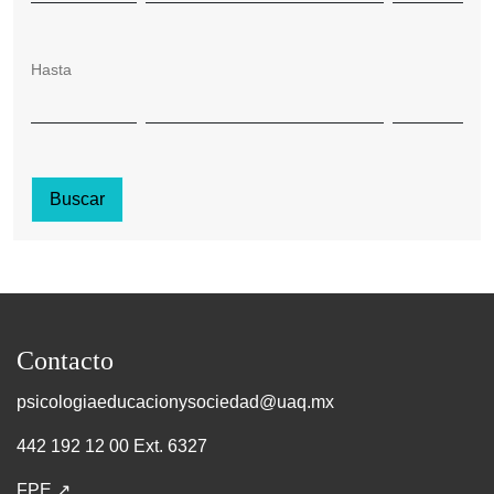
Hasta
Buscar
Contacto
psicologiaeducacionysociedad@uaq.mx
442 192 12 00 Ext. 6327
FPE ↗