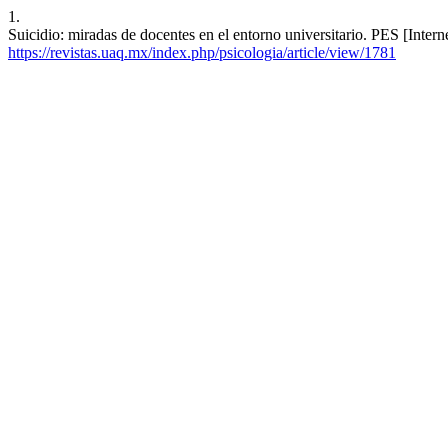
1.
Suicidio: miradas de docentes en el entorno universitario. PES [Intern
https://revistas.uaq.mx/index.php/psicologia/article/view/1781