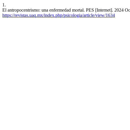
1.
El antropocentrismo: una enfermedad mortal. PES [Internet]. 2024 Oct
https://revistas.uaq.mx/index.php/psicologia/article/view/1634