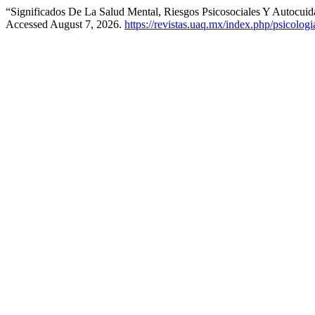
“Significados De La Salud Mental, Riesgos Psicosociales Y Autocui
Accessed August 7, 2026.
https://revistas.uaq.mx/index.php/psicologi