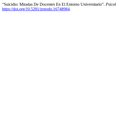
“Suicidio: Miradas De Docentes En El Entorno Universitario”.
Psico
https://doi.org/10.5281/zenodo.16748984
.