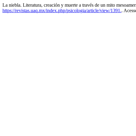
La niebla. Literatura, creación y muerte a través de un mito mesoame
https://revistas.uaq.mx/index.php/psicologia/article/view/1391.
. Acess