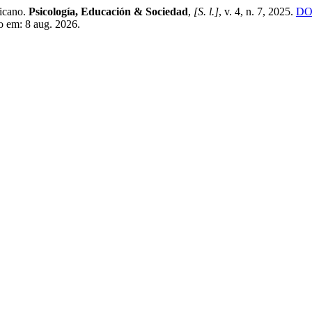
ricano.
Psicología, Educación & Sociedad
,
[S. l.]
, v. 4, n. 7, 2025.
DOI
o em: 8 aug. 2026.