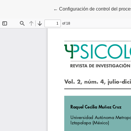
Volver a los detalles del artículo
←
Configuración de control del proc