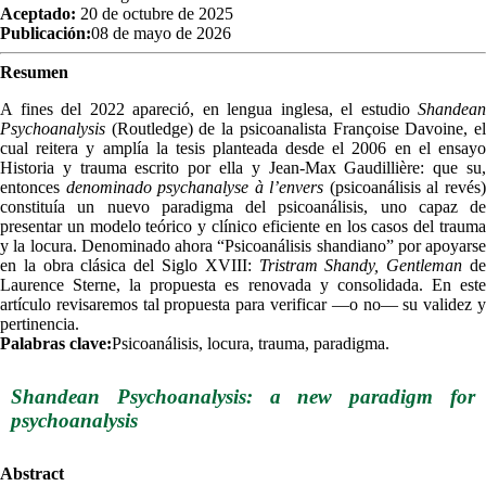
Aceptado:
20 de octubre de 2025
Publicación:
08 de mayo de 2026
Resumen
A fines del 2022 apareció, en lengua inglesa, el estudio
Shandean
Psychoanalysis
(Routledge) de la psicoanalista Françoise Davoine, el
cual reitera y amplía la tesis planteada desde el 2006 en el ensayo
Historia y trauma escrito por ella y Jean-Max Gaudillière: que su,
entonces
denominado psychanalyse à l’envers
(psicoanálisis al revés
constituía un nuevo paradigma del psicoanálisis, uno capaz de
presentar un modelo teórico y clínico eficiente en los casos del trauma
y la locura. Denominado ahora “Psicoanálisis shandiano” por apoyarse
en la obra clásica del Siglo XVIII:
Tristram Shandy, Gentleman
d
Laurence Sterne, la propuesta es renovada y consolidada. En este
artículo revisaremos tal propuesta para verificar —o no— su validez y
pertinencia.
Palabras clave:
Psicoanálisis, locura, trauma, paradigma.
Shandean Psychoanalysis: a new paradigm for
psychoanalysis
Abstract