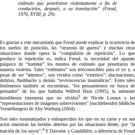
estímulo que penetraron violentamente a fin de
conducirlos, después, a su tramitación” (Freud,
1976, XVIII, p. 29).
Es gracias a este mecanismo que Freud puede explicar la ocurrencia de
los sueños de punición, las “neurosis de guerra” y muchas otras
situaciones donde opera la “compulsión de repetición”. Lo que
produce la repetición es, indica Freud, la necesidad del aparato
psíquico de “tramitar” los montos de estímulo que penetraron de
manera violenta. Tales “estímulos” son irreconocibles para el yo y, a
pesar de ser “internos”, son vividos como “externos”: alucinaciones,
delirios, flashbacks y demás “reviviscencias traumáticas”. Entre tales
fenómenos también se encuentran, “los pensamientos en busca de
pensador” de los que hablaba Wilfred Bion (1995), la mémoire
3
inoublieuse (memoria que no olvida)
de Nicole Loraux y la
“representaciones de imágenes sobrevivientes” (nachlebenden bildliche
Vorstellungen) de Aby Warburg (2004).
Son tales traumatizados y enloquecidos los que en su carne y en sus
actos muestran las heridas abiertas por las situaciones límite, por “la
4
traición de los suyos”.
Y Davoine y Gaudillière, a diferencia de Freu