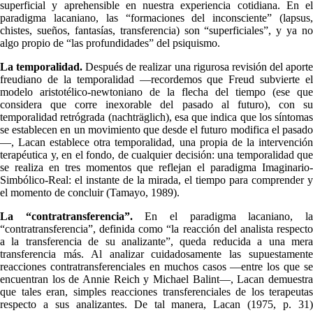
superficial y aprehensible en nuestra experiencia cotidiana. En el
paradigma lacaniano, las “formaciones del inconsciente” (lapsus,
chistes, sueños, fantasías, transferencia) son “superficiales”, y ya no
algo propio de “las profundidades” del psiquismo.
La temporalidad.
Después de realizar una rigurosa revisión del aport
freudiano de la temporalidad —recordemos que Freud subvierte el
modelo aristotélico-newtoniano de la flecha del tiempo (ese que
considera que corre inexorable del pasado al futuro), con su
temporalidad retrógrada (nachträglich), esa que indica que los síntomas
se establecen en un movimiento que desde el futuro modifica el pasado
—, Lacan establece otra temporalidad, una propia de la intervención
terapéutica y, en el fondo, de cualquier decisión: una temporalidad que
se realiza en tres momentos que reflejan el paradigma Imaginario-
Simbólico-Real: el instante de la mirada, el tiempo para comprender y
el momento de concluir (Tamayo, 1989).
La “contratransferencia”.
En el paradigma lacaniano, l
“contratransferencia”, definida como “la reacción del analista respecto
a la transferencia de su analizante”, queda reducida a una mera
transferencia más. Al analizar cuidadosamente las supuestamente
reacciones contratransferenciales en muchos casos —entre los que se
encuentran los de Annie Reich y Michael Balint—, Lacan demuestra
que tales eran, simples reacciones transferenciales de los terapeutas
respecto a sus analizantes. De tal manera, Lacan (1975, p. 31)