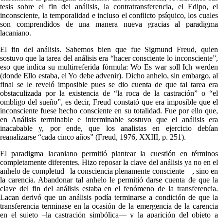
tesis sobre el fin del análisis, la contratransferencia, el Edipo, el
inconsciente, la temporalidad e incluso el conflicto psíquico, los cuales
son comprendidos de una manera nueva gracias al paradigma
lacaniano.
El fin del análisis. Sabemos bien que fue Sigmund Freud, quien
sostuvo que la tarea del análisis era “hacer consciente lo inconsciente”,
eso que indica su multirreferida fórmula: Wo Es war soll Ich werden
(donde Ello estaba, el Yo debe advenir). Dicho anhelo, sin embargo, al
final se le reveló imposible pues se dio cuenta de que tal tarea era
obstaculizada por la existencia de “la roca de la castración” o “el
ombligo del sueño”, es decir, Freud constató que era imposible que el
inconsciente fuese hecho consciente en su totalidad. Fue por ello que,
en Análisis terminable e interminable sostuvo que el análisis era
inacabable y, por ende, que los analistas en ejercicio debían
reanalizarse “cada cinco años” (Freud, 1976, XXIII, p. 251).
El paradigma lacaniano permitió plantear la cuestión en términos
completamente diferentes. Hizo reposar la clave del análisis ya no en el
anhelo de completud –la consciencia plenamente consciente—, sino en
la carencia. Abandonar tal anhelo le permitió darse cuenta de que la
clave del fin del análisis estaba en el fenómeno de la transferencia.
Lacan derivó que un análisis podía terminarse a condición de que la
transferencia terminase en la ocasión de la emergencia de la carencia
en el sujeto –la castración simbólica— y la aparición del objeto a