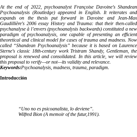
At the end of 2022, psychoanalyst Françoise Davoine's Shandean
Psychoanalysis (Routledge) appeared in English. It reiterates and
expands on the thesis put forward in Davoine and Jean-Max
Gaudillière's 2006 essay History and Trauma: that their then-called
psychanalyse à l’envers (psychoanalysis backwards) constituted a new
paradigm of psychoanalysis, one capable of presenting an efficient
theoretical and clinical model for cases of trauma and madness. Now
called “Shandean Psychoanalysis” because it is based on Laurence
Sterne's classic 18th-century work Tristram Shandy, Gentleman, the
proposal is renewed and consolidated. In this article, we will review
this proposal to verify—or not—its validity and relevance.
Keywords:
Psychoanalysis, madness, trauma, paradigm.
Introducción
“Uno no es psicoanalista, lo deviene”.
Wilfred Bion (A memoir of the futur,1991).