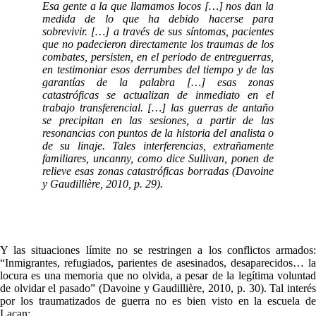
Esa gente a la que llamamos locos […] nos dan la
medida de lo que ha debido hacerse para
sobrevivir. […] a través de sus síntomas, pacientes
que no padecieron directamente los traumas de los
combates, persisten, en el periodo de entreguerras,
en testimoniar esos derrumbes del tiempo y de las
garantías de la palabra […] esas zonas
catastróficas se actualizan de inmediato en el
trabajo transferencial. […] las guerras de antaño
se precipitan en las sesiones, a partir de las
resonancias con puntos de la historia del analista o
de su linaje. Tales interferencias, extrañamente
familiares, uncanny, como dice Sullivan, ponen de
relieve esas zonas catastróficas borradas (Davoine
y Gaudillière, 2010, p. 29).
Y las situaciones límite no se restringen a los conflictos armados:
“Inmigrantes, refugiados, parientes de asesinados, desaparecidos… la
locura es una memoria que no olvida, a pesar de la legítima voluntad
de olvidar el pasado” (Davoine y Gaudillière, 2010, p. 30). Tal interés
por los traumatizados de guerra no es bien visto en la escuela de
Lacan: