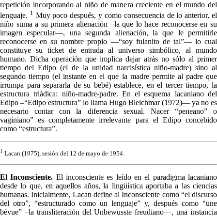
repetición incorporando al niño de manera creciente en el mundo del
1
lenguaje.
Muy poco después, y como consecuencia de lo anterior, e
niño suma a su primera alienación –la que lo hace reconocerse en su
imagen especular—, una segunda alienación, la que le permitirle
reconocerse en su nombre propio —“soy fulanito de tal”— lo cual
constituye su ticket de entrada al universo simbólico, al mundo
humano. Dicha operación que implica dejar atrás no sólo al primer
tiempo del Edipo (el de la unidad narcisística niño-madre) sino al
segundo tiempo (el instante en el que la madre permite al padre que
irrumpa para separarla de su bebé) establece, en el tercer tiempo, la
estructura triádica: niño-madre-padre. En el esquema lacaniano del
Edipo –“Edipo estructura” lo llama Hugo Bleichmar (1972)— ya no es
necesario contar con la diferencia sexual. Nacer “peneano” o
vaginiano” es completamente irrelevante para el Edipo concebido
como “estructura”.
1
Lacan (1975), sesión del 12 de mayo de 1954.
El Inconsciente.
El inconsciente es leído en el paradigma lacanian
desde lo que, en aquellos años, la lingüística aportaba a las ciencias
humanas. Inicialmente, Lacan define al Inconsciente como “el discurso
del otro”, “estructurado como un lenguaje” y, después como “une
bévue” –la transliteración del Unbewusste freudiano—, una instancia