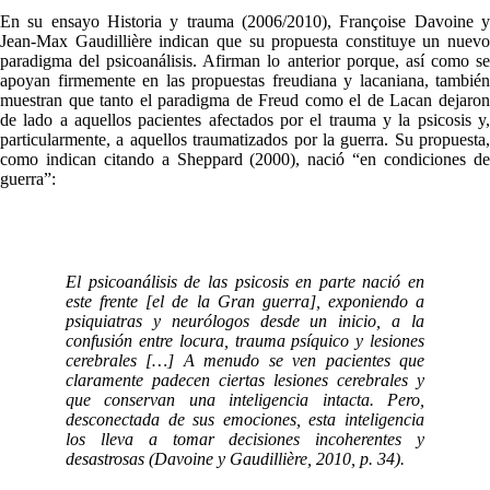
En su ensayo Historia y trauma (2006/2010), Françoise Davoine y
Jean-Max Gaudillière indican que su propuesta constituye un nuevo
paradigma del psicoanálisis. Afirman lo anterior porque, así como se
apoyan firmemente en las propuestas freudiana y lacaniana, también
muestran que tanto el paradigma de Freud como el de Lacan dejaron
de lado a aquellos pacientes afectados por el trauma y la psicosis y,
particularmente, a aquellos traumatizados por la guerra. Su propuesta,
como indican citando a Sheppard (2000), nació “en condiciones de
guerra”:
El psicoanálisis de las psicosis en parte nació en
este frente [el de la Gran guerra], exponiendo a
psiquiatras y neurólogos desde un inicio, a la
confusión entre locura, trauma psíquico y lesiones
cerebrales […] A menudo se ven pacientes que
claramente padecen ciertas lesiones cerebrales y
que conservan una inteligencia intacta. Pero,
desconectada de sus emociones, esta inteligencia
los lleva a tomar decisiones incoherentes y
desastrosas (Davoine y Gaudillière, 2010, p. 34).