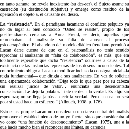
en tanto garante, se revela inexistente (su des-ser), el Sujeto asume su
castración (su destitución subjetiva) y emerge como residuo de la
operación el objeto a, el causante del deseo.
La “resistencia”.
En el paradigma lacaniano el conflicto psíquico y
no da lugar al bien conocido “Usted se resiste”, propio de los
postfreudianos cercanos a Anna Freud, es decir, aquellos que
reprochaban al analizante su falta de apoyo al proceso
psicoterapéutico. El abandono del modelo diádico freudiano permitió a
Lacan darse cuenta de que en el psicoanálisis no tenía sentido
reprochar al analizante su “falta de colaboración”, es más, que era
totalmente esperable que dicha “resistencia” ocurriese a causa de la
existencia de las instancias represoras de los deseos inconscientes. Tal
conocimiento obligó a Lacan a modificar incluso la consigna inicial –la
regla fundamental— que dirigía a sus analizantes. En vez de solicitar
una esperanzada colaboración “Diga todo lo que pase por su cabeza
sin realizar juicios de valor… enunciaba una desencantada
constatación: Le dejo la palabra. Trate de decir la verdad. Es algo sin
esperanza; no se llega jamás a decir la verdad. Pero la cosa no será
peor si usted hace un esfuerzo.” (Allouch, 1998, p. 176).
Esto es así porque Lacan no consideraba una tarea central del análisis
promover el establecimiento de un yo fuerte, sino que consideraba al
yo como “una función de desconocimiento” (Lacan, 1975), una a la
que hacía mucho bien el reconocer sus límites, su carencia.