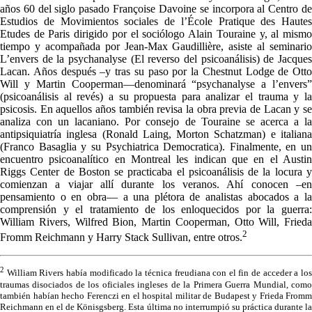
años 60 del siglo pasado Françoise Davoine se incorpora al Centro de
Estudios de Movimientos sociales de l’École Pratique des Hautes
Etudes de Paris dirigido por el sociólogo Alain Touraine y, al mismo
tiempo y acompañada por Jean-Max Gaudillière, asiste al seminario
L’envers de la psychanalyse (El reverso del psicoanálisis) de Jacques
Lacan. Años después –y tras su paso por la Chestnut Lodge de Otto
Will y Martin Cooperman—denominará “psychanalyse a l’envers”
(psicoanálisis al revés) a su propuesta para analizar el trauma y la
psicosis. En aquellos años también revisa la obra previa de Lacan y se
analiza con un lacaniano. Por consejo de Touraine se acerca a la
antipsiquiatría inglesa (Ronald Laing, Morton Schatzman) e italiana
(Franco Basaglia y su Psychiatrica Democratica). Finalmente, en un
encuentro psicoanalítico en Montreal les indican que en el Austin
Riggs Center de Boston se practicaba el psicoanálisis de la locura y
comienzan a viajar allí durante los veranos. Ahí conocen –en
pensamiento o en obra— a una plétora de analistas abocados a la
comprensión y el tratamiento de los enloquecidos por la guerra:
William Rivers, Wilfred Bion, Martin Cooperman, Otto Will, Frieda
2
Fromm Reichmann y Harry Stack Sullivan, entre otros.
2
William Rivers había modificado la técnica freudiana con el fin de acceder a los
traumas disociados de los oficiales ingleses de la Primera Guerra Mundial, como
también habían hecho Ferenczi en el hospital militar de Budapest y Frieda Fromm
Reichmann en el de Könisgsberg. Esta última no interrumpió su práctica durante la