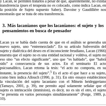
y Lacan, se permiten tratarlos a pesar de que, aparentemente, no existía
transferencia (pues el terapeuta no es colocado, como indica Lacan, en
la posición de Sujeto supuesto Saber). Davoine y Gaudillière nos
mostrarán que se trata de otra transferencia.
3. Más lacanianos que los lacanianos: el sujeto y los
pensamientos en busca de pensador
Lacan ya se había dado cuenta de que en el análisis se generaba un
nuevo sujeto, uno “entremezclado”. En su artículo Subversión del
sujeto y dialéctica del deseo en el inconsciente freudiano, Lacan (1966)
muestra que el sujeto no es una entidad racional y volitiva, el sujeto no
eso sino “un efecto significante”, uno que “es hablado”, que “habrá
sido” a consecuencia de sus actos. En el seminario El acto
psicoanalítico, Lacan retoma la tesis: “el acto no comporta, en su
5
instante, la presencia del sujeto”.
Es el acto el que hace a su sujeto
como bien indica Allouch (1990, p. 31). En otro ensayo establecimos
la vinculación del sujeto lacaniano con el Mitsein heideggeriano
(Tamayo, 2001, p. 39), me permito aquí solamente señalar que el
sujeto es intrincación (immixion), es decir, no es sin el otro, el sujeto
“se presenta en varios personajes simultáneamente” (Porge, 1989, p.
10).