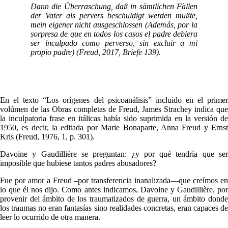
Dann die Überraschung, daß in sämtlichen Fällen
der Vater als pervers beschuldigt werden mußte,
mein eigener nicht ausgeschlossen (Además, por la
sorpresa de que en todos los casos el padre debiera
ser inculpado como perverso, sin excluir a mi
propio padre) (Freud, 2017, Briefe 139).
En el texto “Los orígenes del psicoanálisis” incluido en el primer
volúmen de las Obras completas de Freud, James Strachey indica que
la inculpatoria frase en itálicas había sido suprimida en la versión de
1950, es decir, la editada por Marie Bonaparte, Anna Freud y Ernst
Kris (Freud, 1976, 1, p. 301).
Davoine y Gaudillière se preguntan: ¿y por qué tendría que ser
imposible que hubiese tantos padres abusadores?
Fue por amor a Freud –por transferencia inanalizada—que creímos en
lo que él nos dijo. Como antes indicamos, Davoine y Gaudillière, por
provenir del ámbito de los traumatizados de guerra, un ámbito donde
los traumas no eran fantasías sino realidades concretas, eran capaces de
leer lo ocurrido de otra manera.