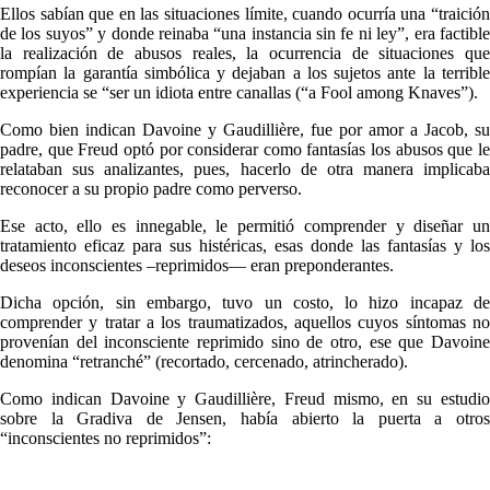
Ellos sabían que en las situaciones límite, cuando ocurría una “traición
de los suyos” y donde reinaba “una instancia sin fe ni ley”, era factible
la realización de abusos reales, la ocurrencia de situaciones que
rompían la garantía simbólica y dejaban a los sujetos ante la terrible
experiencia se “ser un idiota entre canallas (“a Fool among Knaves”).
Como bien indican Davoine y Gaudillière, fue por amor a Jacob, su
padre, que Freud optó por considerar como fantasías los abusos que le
relataban sus analizantes, pues, hacerlo de otra manera implicaba
reconocer a su propio padre como perverso.
Ese acto, ello es innegable, le permitió comprender y diseñar un
tratamiento eficaz para sus histéricas, esas donde las fantasías y los
deseos inconscientes –reprimidos— eran preponderantes.
Dicha opción, sin embargo, tuvo un costo, lo hizo incapaz de
comprender y tratar a los traumatizados, aquellos cuyos síntomas no
provenían del inconsciente reprimido sino de otro, ese que Davoine
denomina “retranché” (recortado, cercenado, atrincherado).
Como indican Davoine y Gaudillière, Freud mismo, en su estudio
sobre la Gradiva de Jensen, había abierto la puerta a otros
“inconscientes no reprimidos”: