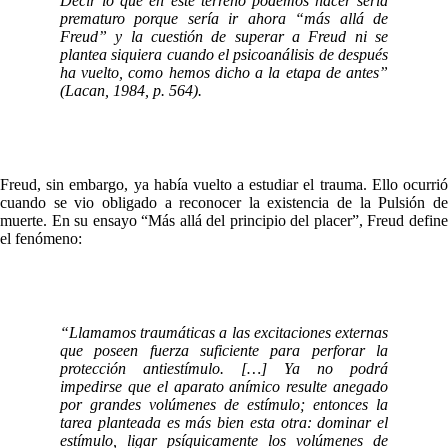
Decir lo que en este terreno podemos hacer sería
prematuro porque sería ir ahora “más allá de
Freud” y la cuestión de superar a Freud ni se
plantea siquiera cuando el psicoanálisis de después
ha vuelto, como hemos dicho a la etapa de antes”
(Lacan, 1984, p. 564).
Freud, sin embargo, ya había vuelto a estudiar el trauma. Ello ocurrió
cuando se vio obligado a reconocer la existencia de la Pulsión de
muerte. En su ensayo “Más allá del principio del placer”, Freud define
el fenómeno:
“Llamamos traumáticas a las excitaciones externas
que poseen fuerza suficiente para perforar la
protección antiestímulo. […] Ya no podrá
impedirse que el aparato anímico resulte anegado
por grandes volúmenes de estímulo; entonces la
tarea planteada es más bien esta otra: dominar el
estímulo, ligar psíquicamente los volúmenes de