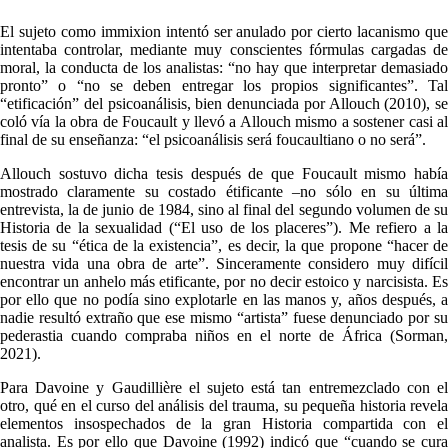
El sujeto como immixion intentó ser anulado por cierto lacanismo que
intentaba controlar, mediante muy conscientes fórmulas cargadas de
moral, la conducta de los analistas: “no hay que interpretar demasiado
pronto” o “no se deben entregar los propios significantes”. Tal
“etificación” del psicoanálisis, bien denunciada por Allouch (2010), se
coló vía la obra de Foucault y llevó a Allouch mismo a sostener casi al
final de su enseñanza: “el psicoanálisis será foucaultiano o no será”.
Allouch sostuvo dicha tesis después de que Foucault mismo había
mostrado claramente su costado étificante –no sólo en su última
entrevista, la de junio de 1984, sino al final del segundo volumen de su
Historia de la sexualidad (“El uso de los placeres”). Me refiero a la
tesis de su “ética de la existencia”, es decir, la que propone “hacer de
nuestra vida una obra de arte”. Sinceramente considero muy difícil
encontrar un anhelo más etificante, por no decir estoico y narcisista. Es
por ello que no podía sino explotarle en las manos y, años después, a
nadie resultó extraño que ese mismo “artista” fuese denunciado por su
pederastia cuando compraba niños en el norte de África (Sorman,
2021).
Para Davoine y Gaudillière el sujeto está tan entremezclado con el
otro, qué en el curso del análisis del trauma, su pequeña historia revela
elementos insospechados de la gran Historia compartida con el
analista. Es por ello que Davoine (1992) indicó que “cuando se cura