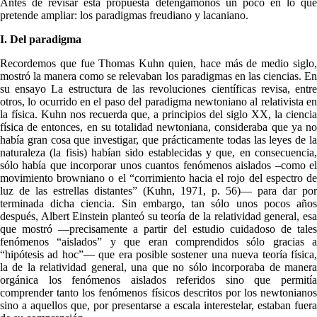
Antes de revisar esta propuesta detengámonos un poco en lo que
pretende ampliar: los paradigmas freudiano y lacaniano.
I. Del paradigma
Recordemos que fue Thomas Kuhn quien, hace más de medio siglo,
mostró la manera como se relevaban los paradigmas en las ciencias. En
su ensayo La estructura de las revoluciones científicas revisa, entre
otros, lo ocurrido en el paso del paradigma newtoniano al relativista en
la física. Kuhn nos recuerda que, a principios del siglo XX, la ciencia
física de entonces, en su totalidad newtoniana, consideraba que ya no
había gran cosa que investigar, que prácticamente todas las leyes de la
naturaleza (la fisis) habían sido establecidas y que, en consecuencia,
sólo había que incorporar unos cuantos fenómenos aislados –como el
movimiento browniano o el “corrimiento hacia el rojo del espectro de
luz de las estrellas distantes” (Kuhn, 1971, p. 56)— para dar por
terminada dicha ciencia. Sin embargo, tan sólo unos pocos años
después, Albert Einstein planteó su teoría de la relatividad general, esa
que mostró —precisamente a partir del estudio cuidadoso de tales
fenómenos “aislados” y que eran comprendidos sólo gracias a
“hipótesis ad hoc”— que era posible sostener una nueva teoría física,
la de la relatividad general, una que no sólo incorporaba de manera
orgánica los fenómenos aislados referidos sino que permitía
comprender tanto los fenómenos físicos descritos por los newtonianos
sino a aquellos que, por presentarse a escala interestelar, estaban fuera