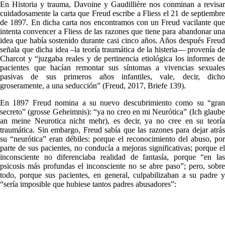
En Historia y trauma, Davoine y Gaudillière nos conminan a revisar
cuidadosamente la carta que Freud escribe a Fliess el 21 de septiembre
de 1897. En dicha carta nos encontramos con un Freud vacilante que
intenta convencer a Fliess de las razones que tiene para abandonar una
idea que había sostenido durante casi cinco años. Años después Freud
señala que dicha idea –la teoría traumática de la histeria— provenía de
Charcot y “juzgaba reales y de pertinencia etiológica los informes de
pacientes que hacían remontar sus síntomas a vivencias sexuales
pasivas de sus primeros años infantiles, vale, decir, dicho
groseramente, a una seducción” (Freud, 2017, Briefe 139).
En 1897 Freud nomina a su nuevo descubrimiento como su “gran
secreto” (grosse Geheimnis): “ya no creo en mi Neurótica” (Ich glaube
an meine Neurotica nicht mehr), es decir, ya no cree en su teoría
traumática. Sin embargo, Freud sabía que las razones para dejar atrás
su “neurótica” eran débiles: porque el reconocimiento del abuso, por
parte de sus pacientes, no conducía a mejoras significativas; porque el
inconsciente no diferenciaba realidad de fantasía, porque “en las
psicosis más profundas el inconsciente no se abre paso”; pero, sobre
todo, porque sus pacientes, en general, culpabilizaban a su padre y
“sería imposible que hubiese tantos padres abusadores”: