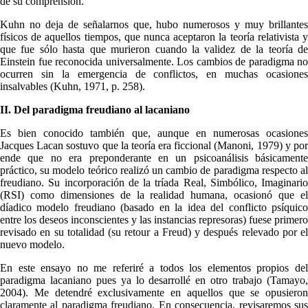
de su comprensión.
Kuhn no deja de señalarnos que, hubo numerosos y muy brillantes
físicos de aquellos tiempos, que nunca aceptaron la teoría relativista y
que fue sólo hasta que murieron cuando la validez de la teoría de
Einstein fue reconocida universalmente. Los cambios de paradigma no
ocurren sin la emergencia de conflictos, en muchas ocasiones
insalvables (Kuhn, 1971, p. 258).
II. Del paradigma freudiano al lacaniano
Es bien conocido también que, aunque en numerosas ocasiones
Jacques Lacan sostuvo que la teoría era ficcional (Manoni, 1979) y por
ende que no era preponderante en un psicoanálisis básicamente
práctico, su modelo teórico realizó un cambio de paradigma respecto al
freudiano. Su incorporación de la tríada Real, Simbólico, Imaginario
(RSI) como dimensiones de la realidad humana, ocasionó que el
díadico modelo freudiano (basado en la idea del conflicto psíquico
entre los deseos inconscientes y las instancias represoras) fuese primero
revisado en su totalidad (su retour a Freud) y después relevado por el
nuevo modelo.
En este ensayo no me referiré a todos los elementos propios del
paradigma lacaniano pues ya lo desarrollé en otro trabajo (Tamayo,
2004). Me detendré exclusivamente en aquellos que se opusieron
claramente al paradigma freudiano. En consecuencia, revisaremos sus