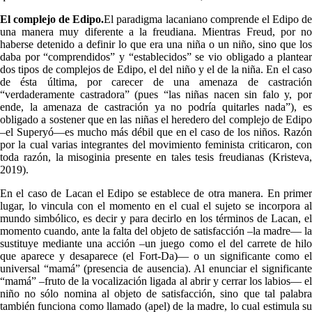
El complejo de Edipo.
El paradigma lacaniano comprende el Edipo d
una manera muy diferente a la freudiana. Mientras Freud, por no
haberse detenido a definir lo que era una niña o un niño, sino que los
daba por “comprendidos” y “establecidos” se vio obligado a plantear
dos tipos de complejos de Edipo, el del niño y el de la niña. En el caso
de ésta última, por carecer de una amenaza de castración
“verdaderamente castradora” (pues “las niñas nacen sin falo y, por
ende, la amenaza de castración ya no podría quitarles nada”), es
obligado a sostener que en las niñas el heredero del complejo de Edipo
–el Superyó—es mucho más débil que en el caso de los niños. Razón
por la cual varias integrantes del movimiento feminista criticaron, con
toda razón, la misoginia presente en tales tesis freudianas (Kristeva,
2019).
En el caso de Lacan el Edipo se establece de otra manera. En primer
lugar, lo vincula con el momento en el cual el sujeto se incorpora al
mundo simbólico, es decir y para decirlo en los términos de Lacan, el
momento cuando, ante la falta del objeto de satisfacción –la madre— la
sustituye mediante una acción –un juego como el del carrete de hilo
que aparece y desaparece (el Fort-Da)— o un significante como el
universal “mamá” (presencia de ausencia). Al enunciar el significante
“mamá” –fruto de la vocalización ligada al abrir y cerrar los labios— el
niño no sólo nomina al objeto de satisfacción, sino que tal palabra
también funciona como llamado (apel) de la madre, lo cual estimula su