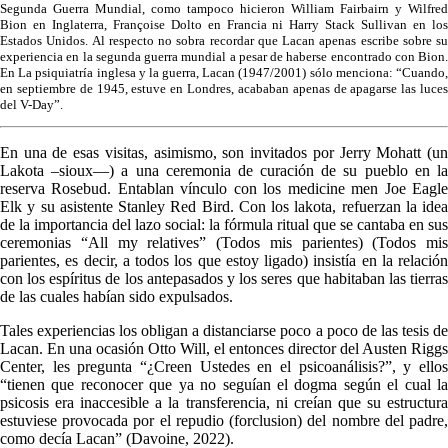
Segunda Guerra Mundial, como tampoco hicieron William Fairbairn y Wilfred
Bion en Inglaterra, Françoise Dolto en Francia ni Harry Stack Sullivan en los
Estados Unidos. Al respecto no sobra recordar que Lacan apenas escribe sobre su
experiencia en la segunda guerra mundial a pesar de haberse encontrado con Bion.
En La psiquiatría inglesa y la guerra, Lacan (1947/2001) sólo menciona: “Cuando,
en septiembre de 1945, estuve en Londres, acababan apenas de apagarse las luces
del V-Day”.
En una de esas visitas, asimismo, son invitados por Jerry Mohatt (un
Lakota –sioux—) a una ceremonia de curación de su pueblo en la
reserva Rosebud. Entablan vínculo con los medicine men Joe Eagle
Elk y su asistente Stanley Red Bird. Con los lakota, refuerzan la idea
de la importancia del lazo social: la fórmula ritual que se cantaba en sus
ceremonias “All my relatives” (Todos mis parientes) (Todos mis
parientes, es decir, a todos los que estoy ligado) insistía en la relación
con los espíritus de los antepasados y los seres que habitaban las tierras
de las cuales habían sido expulsados.
Tales experiencias los obligan a distanciarse poco a poco de las tesis de
Lacan. En una ocasión Otto Will, el entonces director del Austen Riggs
Center, les pregunta “¿Creen Ustedes en el psicoanálisis?”, y ellos
“tienen que reconocer que ya no seguían el dogma según el cual la
psicosis era inaccesible a la transferencia, ni creían que su estructura
estuviese provocada por el repudio (forclusion) del nombre del padre,
como decía Lacan” (Davoine, 2022).