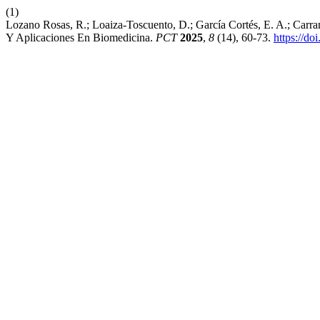
(1)
Lozano Rosas, R.; Loaiza-Toscuento, D.; García Cortés, E. A.; Carr
Y Aplicaciones En Biomedicina.
PCT
2025
,
8
(14), 60-73.
https://do