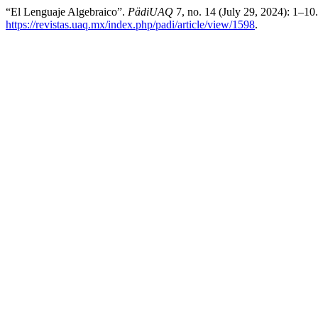
“El Lenguaje Algebraico”.
PädiUAQ
7, no. 14 (July 29, 2024): 1–10
https://revistas.uaq.mx/index.php/padi/article/view/1598
.