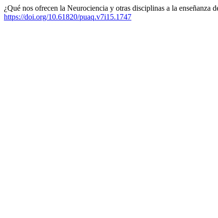
¿Qué nos ofrecen la Neurociencia y otras disciplinas a la enseñanza d
https://doi.org/10.61820/puaq.v7i15.1747