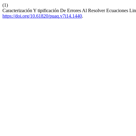
(1)
Caracterización Y tipificación De Errores Al Resolver Ecuaciones Li
https://doi.org/10.61820/puaq.v7i14.1440
.