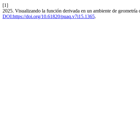
[1]
2025. Visualizando la función derivada en un ambiente de geometría
DOI:https://doi.org/10.61820/puaq.v7i15.1365
.