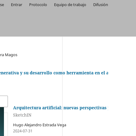
rse
Entrar
Protocolo
Equipo de trabajo
Difusión
vera Magos
 generativa y su desarrollo como herramienta en el arte de la ép
Arquitectura artificial: nuevas perspectivas y desafíos
SketchIN
Hugo Alejandro Estrada Vega
2024-07-31