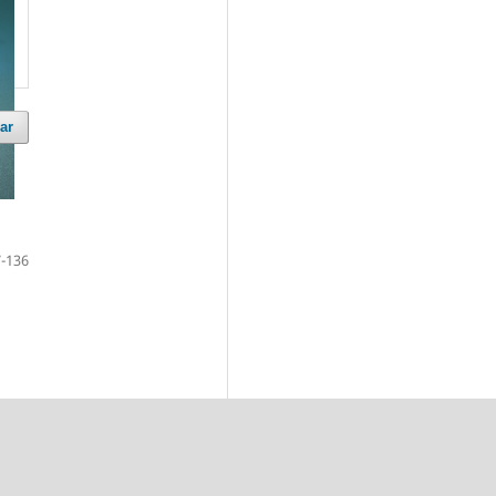
ar
-136