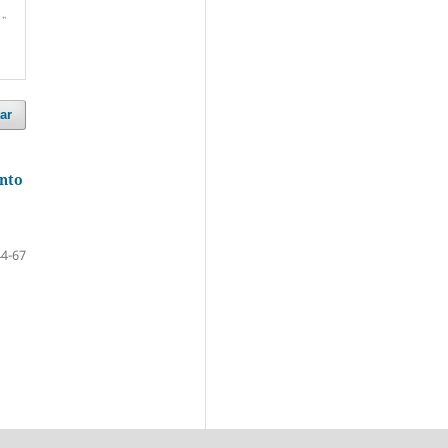
ar
nto
44-67