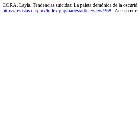
CORA, Layla. Tendencias suicidas: La paleta demónica de la oscurid
https://revistas.uaq.mx/index.php/hartes/article/view/368.
. Acesso em: