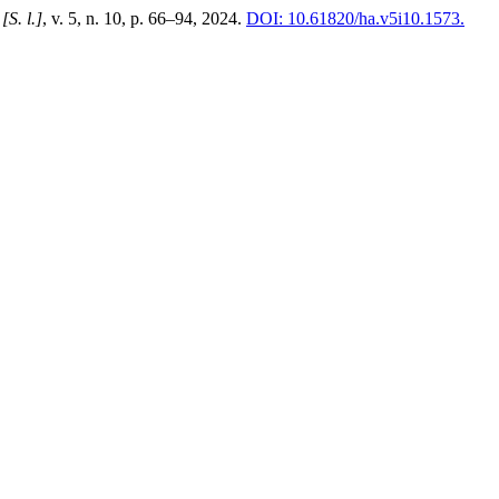
,
[S. l.]
, v. 5, n. 10, p. 66–94, 2024.
DOI: 10.61820/ha.v5i10.1573.