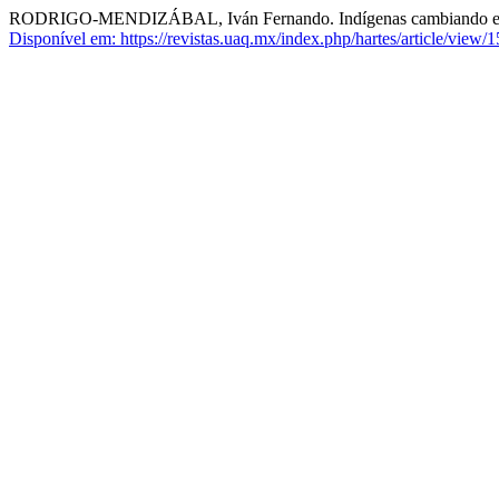
RODRIGO-MENDIZÁBAL, Iván Fernando. Indígenas cambiando el Occid
Disponível em: https://revistas.uaq.mx/index.php/hartes/article/view/1