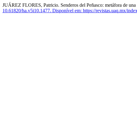
JUÁREZ FLORES, Patricio. Senderos del Peñasco: metáfora de una co
10.61820/ha.v5i10.1477.
Disponível em: https://revistas.uaq.mx/index