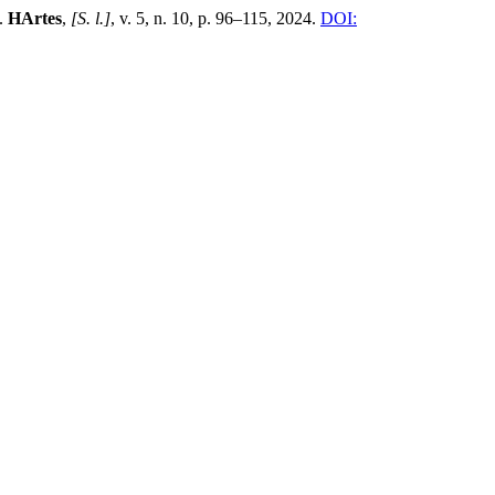
a.
HArtes
,
[S. l.]
, v. 5, n. 10, p. 96–115, 2024.
DOI: