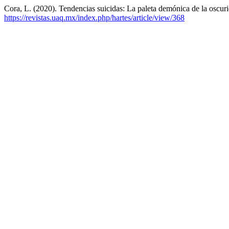
Cora, L. (2020). Tendencias suicidas: La paleta demónica de la oscur
https://revistas.uaq.mx/index.php/hartes/article/view/368