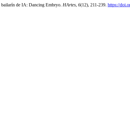
n bailarín de IA: Dancing Embryo.
HArtes
,
6
(12), 211-239.
https://doi