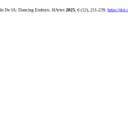
arín De IA: Dancing Embryo.
HArtes
2025
,
6
(12), 211-239.
https://do