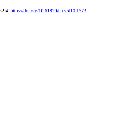
6-94.
https://doi.org/10.61820/ha.v5i10.1573
.