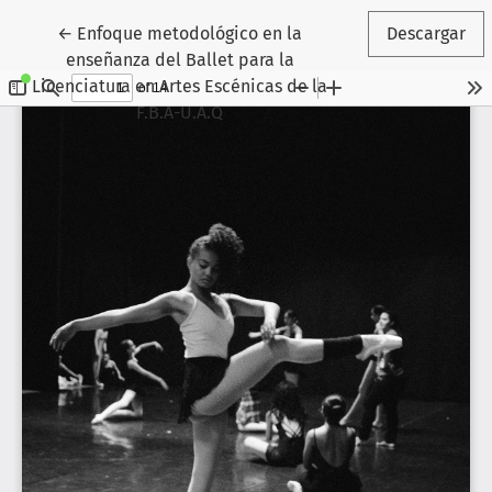
Volver a los detalles del artículo
←
Enfoque metodológico en la
Descargar
enseñanza del Ballet para la
Licenciatura en Artes Escénicas de la
F.B.A-U.A.Q