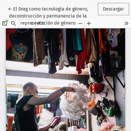
Volver a los detalles del artículo
←
El Drag como tecnología de género,
Descargar
deconstrucción y permanencia de la
representación de género