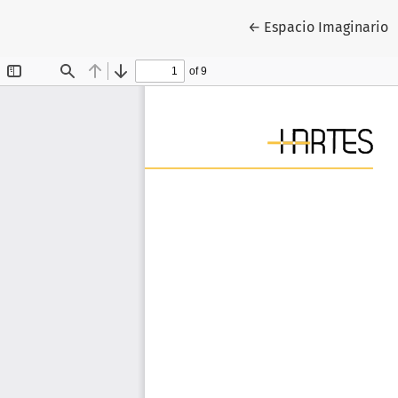
Volver a los detalles
←
Espacio Imaginario