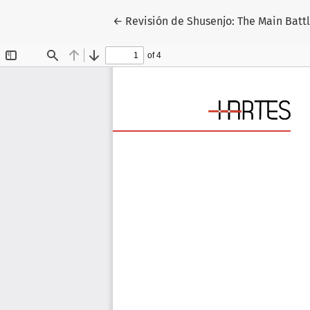
Volver a los detalles del artículo
←
Revisión de Shusenjo: The Main Batt