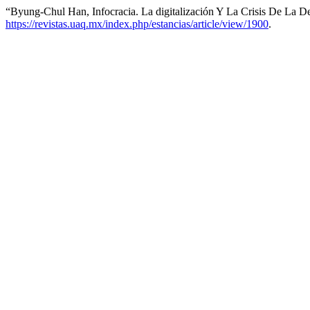
“Byung-Chul Han, Infocracia. La digitalización Y La Crisis De La 
https://revistas.uaq.mx/index.php/estancias/article/view/1900
.