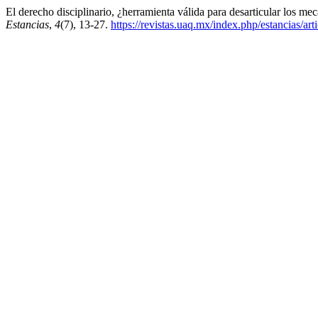
El derecho disciplinario, ¿herramienta válida para desarticular los m
Estancias
,
4
(7), 13-27.
https://revistas.uaq.mx/index.php/estancias/ar