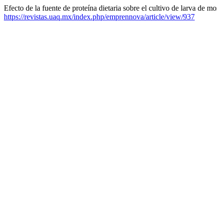
Efecto de la fuente de proteína dietaria sobre el cultivo de larva de 
https://revistas.uaq.mx/index.php/emprennova/article/view/937