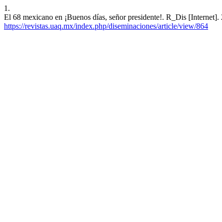
1.
El 68 mexicano en ¡Buenos días, señor presidente!. R_Dis [Internet].
https://revistas.uaq.mx/index.php/diseminaciones/article/view/864