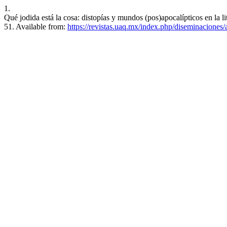
1.
Qué jodida está la cosa: distopías y mundos (pos)apocalípticos en la li
51. Available from:
https://revistas.uaq.mx/index.php/diseminaciones/