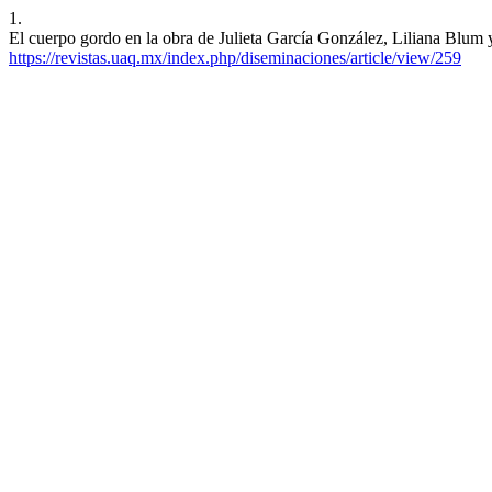
1.
El cuerpo gordo en la obra de Julieta García González, Liliana Blum y
https://revistas.uaq.mx/index.php/diseminaciones/article/view/259