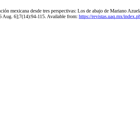
olución mexicana desde tres perspectivas: Los de abajo de Mariano Azue
6 Aug. 6];7(14):94-115. Available from:
https://revistas.uaq.mx/index.