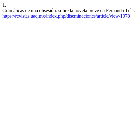
1.
Gramáticas de una obsesión: sobre la novela breve en Fernanda Trías.
https://revistas.uaq.mx/index.php/diseminaciones/article/view/1078