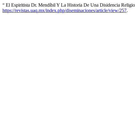
“ El Espiritista Dr. Mendíbil Y La Historia De Una Disidencia Reli
https://revistas.uaq.mx/index.php/diseminaciones/article/view/257
.