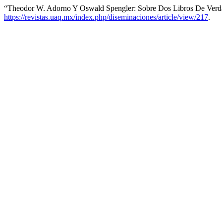
“Theodor W. Adorno Y Oswald Spengler: Sobre Dos Libros De Verdade
https://revistas.uaq.mx/index.php/diseminaciones/article/view/217
.