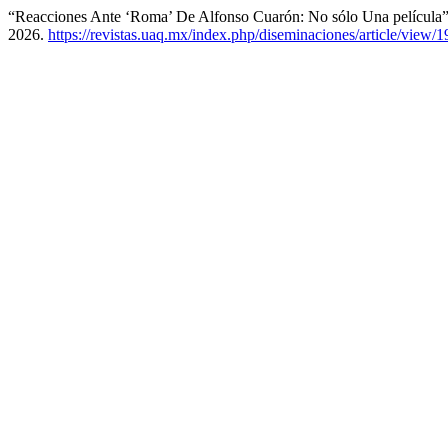
“Reacciones Ante ‘Roma’ De Alfonso Cuarón: No sólo Una película
2026.
https://revistas.uaq.mx/index.php/diseminaciones/article/view/1