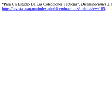
“Para Un Estudio De Las Colecciones Facticias”.
Diseminaciones
2, 
https://revistas.uaq.mx/index.php/diseminaciones/article/view/185
.