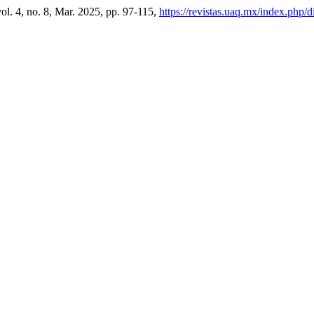
vol. 4, no. 8, Mar. 2025, pp. 97-115,
https://revistas.uaq.mx/index.php/