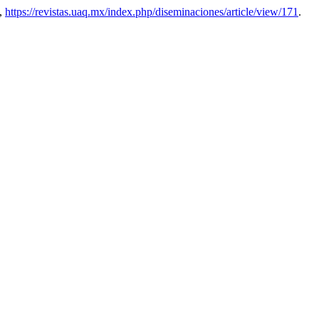
0,
https://revistas.uaq.mx/index.php/diseminaciones/article/view/171
.