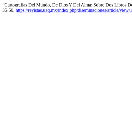
“Cartografías Del Mundo, De Dios Y Del Alma: Sobre Dos Libros De V
35-50,
https://revistas.uaq.mx/index.php/diseminaciones/article/view/