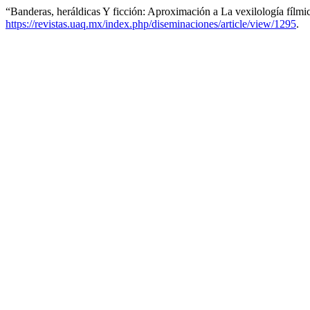
“Banderas, heráldicas Y ficción: Aproximación a La vexilología fílmi
https://revistas.uaq.mx/index.php/diseminaciones/article/view/1295
.