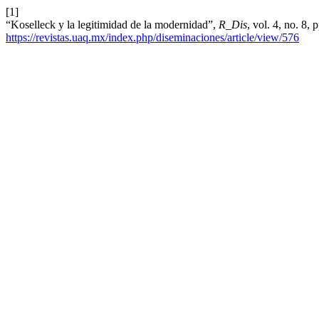
[1]
“Koselleck y la legitimidad de la modernidad”,
R_Dis
, vol. 4, no. 8,
https://revistas.uaq.mx/index.php/diseminaciones/article/view/576