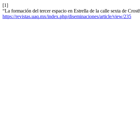
[1]
“La formación del tercer espacio en Estrella de la calle sexta de Cros
https://revistas.uaq.mx/index.php/diseminaciones/article/view/235